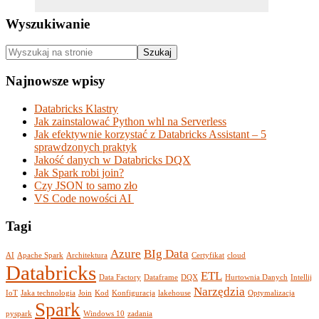
Wyszukiwanie
Wyszukaj
na
stronie
Footer
Najnowsze wpisy
Databricks Klastry
Jak zainstalować Python whl na Serverless
Jak efektywnie korzystać z Databricks Assistant – 5
sprawdzonych praktyk
Jakość danych w Databricks DQX
Jak Spark robi join?
Czy JSON to samo zło
VS Code nowości AI
Tagi
Azure
BIg Data
AI
Apache Spark
Architektura
Certyfikat
cloud
Databricks
ETL
Data Factory
Dataframe
DQX
Hurtownia Danych
Intellij
Narzędzia
IoT
Jaka technologia
Join
Kod
Konfiguracja
lakehouse
Optymalizacja
Spark
pyspark
Windows 10
zadania