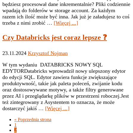
będziesz procesował dane inkrementalnie? Pliki codziennie
wpadają do folderów w storage account. Za każdym
razem ich ilość może być inna. Jak już je załadujesz to coś
oJak
trzeba z nimi zrobić …
[Więcej ...]
inkrementalnie
ładować
Czy Databricks jest coraz lepsze ❓
dane
z
23.11.2024
Krzysztof Nojman
Raw
▶️
W tym wydaniu DATABRICKS NOWY SQL
EDYTORDatabricks wprowadził nowy ulepszony edytor
do edycji SQL. Edytor zawiera funkcje zwiększające
produktywność, takie jak paleta poleceń, zwijanie kodu
oraz dostosowywane motywy, a także filtry generowane
przez AI i przeglądarkę plików w przestrzeni roboczej.Jest
też zintegrowany z Asystentem to oznacza, że może
oCzy
dostarczyć jakiś …
[Więcej ...]
Databricks
Idź
«
Poprzednia strona
jest
Strona
do
1
coraz
Strona
2
lepsze