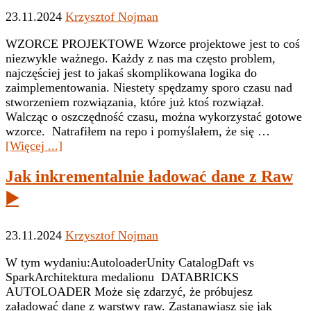
🧱
23.11.2024
Krzysztof Nojman
WZORCE PROJEKTOWE Wzorce projektowe jest to coś
niezwykle ważnego. Każdy z nas ma często problem,
najczęściej jest to jakaś skomplikowana logika do
zaimplementowania. Niestety spędzamy sporo czasu nad
stworzeniem rozwiązania, które już ktoś rozwiązał.
Walcząc o oszczędność czasu, można wykorzystać gotowe
wzorce. Natrafiłem na repo i pomyślałem, że się …
oCzy
[Więcej ...]
AI
Jak inkrementalnie ładować dane z Raw
pisze
lepszy
▶️
kod
od
człowieka?
23.11.2024
Krzysztof Nojman
🤖
W tym wydaniu:AutoloaderUnity CatalogDaft vs
SparkArchitektura medalionu DATABRICKS
AUTOLOADER Może się zdarzyć, że próbujesz
załadować dane z warstwy raw. Zastanawiasz się jak