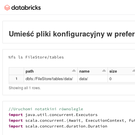
Umieść pliki konfiguracyjny w prefer
%fs ls FileStore/tables
path
name
size
dbfs:/FileStore/tables/data/
data/
0
1
Showing all 1 rows.
//Uruchomi notatkini równolegle
import
java
.
util
.
concurrent
.
Executors
import
scala
.
concurrent
.
{
Await
,
ExecutionContext
,
Fu
import
scala
.
concurrent
.
duration
.
Duration