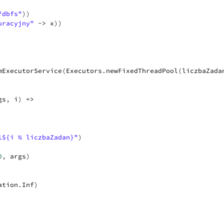
/dbfs"
)
)
uracyjny"
->
x
)
)
mExecutorService
(
Executors
.
newFixedThreadPool
(
liczbaZada
gs
,
i
)
=>
l${i % liczbaZadan}"
)
0
,
args
)
ation
.
Inf
)