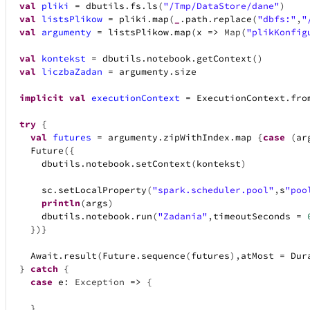
val
pliki
=
dbutils
.
fs
.
ls
(
"/Tmp/DataStore/dane"
)
val
listsPlikow
=
pliki
.
map
(
_
.
path
.
replace
(
"dbfs:"
,
"
val
argumenty
=
listsPlikow
.
map
(
x
=>
Map
(
"plikKonfig
val
kontekst
=
dbutils
.
notebook
.
getContext
(
)
val
liczbaZadan
=
argumenty
.
size
implicit
val
executionContext
=
ExecutionContext
.
fro
try
{
val
futures
=
argumenty
.
zipWithIndex
.
map
{
case
(
ar
Future
(
{
dbutils
.
notebook
.
setContext
(
kontekst
)
sc
.
setLocalProperty
(
"spark.scheduler.pool"
,
s
"poo
println
(
args
)
dbutils
.
notebook
.
run
(
"Zadania"
,
timeoutSeconds
=
}
)
}
Await
.
result
(
Future
.
sequence
(
futures
)
,
atMost
=
Dur
}
catch
{
case
e
:
Exception
=>
{
}